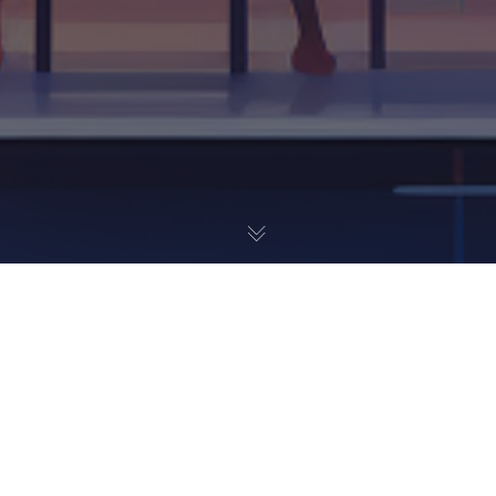
UX / UI
14