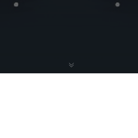
UX / UI
15